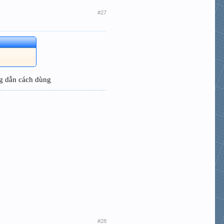
#27
ng dẫn cách dùng
#28