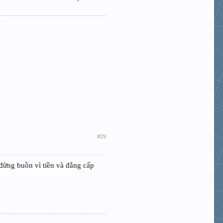
n bông lọc -
ữa
ột chút chăm
#29
n đừng buồn vì tiền và đẳng cấp