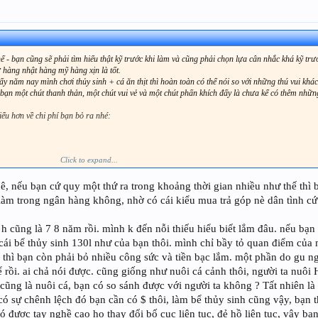
 - bạn cũng sẽ phải tìm hiểu thật kỹ trước khi làm và cũng phải chọn lựa cân nhắc khá kỹ trư
 hàng nhật hàng mỹ hàng xịn là tốt.
năm nay mình chơi thủy sinh + cá ăn thịt thì hoàn toàn có thể nói so với những thú vui khác 
bạn một chút thanh thản, một chút vui vẻ và một chút phấn khích đấy là chưa kể có thêm nhữ
ểu hơn về chi phí bạn bỏ ra nhé:
Click to expand...
 - 140k/1năm ~12k/1tháng ~ 400đ/1ngày < điếu thuốc bạn hút ) ~ 1 điếu
u
ê, nếu bạn cứ quy một thứ ra trong khoảng thời gian nhiều như thế th
 làm trong ngân hàng không, nhờ có cái kiểu mua trả góp nè dân tình cứ 
h cũng là 7 8 năm rồi. mình k đến nỗi thiếu hiểu biết lắm đâu. nếu bạn t
70k 2 bóng = 100k ~ 1/2 điếu
ái bể thủy sinh 130l như của bạn thôi. mình chỉ bầy tỏ quan điểm của
 đẹp
ồ thì bạn còn phải bỏ nhiều công sức và tiền bạc lắm. một phần do gu n
a bạn còn đẹp hơn nhiều so với dùng CO2 ( nếu muốn kiểm chứng bạn qua nhà mình mình show
bể rồi. ai chả nói được. cũng giống như nuôi cá cảnh thôi, người ta n
cũng là nuôi cá, bạn có so sánh được với người ta không ? Tất nhiên l
 có phải đỡ ko ? bạn chọn cây đẹp nhưng lại ko biết chăm nó thì cho dù bạn bỏ cả một khối khổ
ó sự chênh lệch đó bạn cần có $ thôi, làm bể thủy sinh cũng vậy, bạn t
sỉ lá kim làm hậu - sừng hươu làm tiền ~ 70k ( bạn thích sang mình cho bạn ít trân châu )
ó được tay nghề cao họ thay đổi bố cục liên tục, đẻ hồ liên tục, vậy bạ