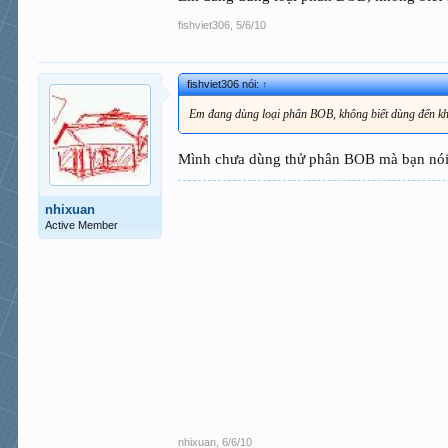
fishviet306
,
5/6/10
fishviet306 nói:
↑
Em đang dùng loại phân BOB, không biết dùng đến khi 
Mình chưa dùng thử phân BOB mà bạn nói,
nhixuan
Active Member
nhixuan
,
6/6/10