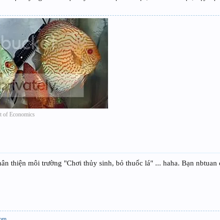
của bạn hoặc tự dán một bộ ngoài 3 ngăn ( 80k - 50cm ) - nếu chăm thay nước bạn chỉ mất tiề
ng vắt luốn 1 tháng thay 1 lần ) bơm loại thường 50k/ cái 5000/1miếng 25k/1túi ~ 1/10điếu n
bằng bạn hút 4 điếu thuốc đúng không ? thủy sinh đòi hỏi sự kiên nhẫn - đam mê mà còn cả m
thì số tiền bạn đầu tư sẽ giảm dần.
t of Economics
t thân thiện môi trường "Chơi thủy sinh, bỏ thuốc lá" ... haha. Bạn nbtua
com