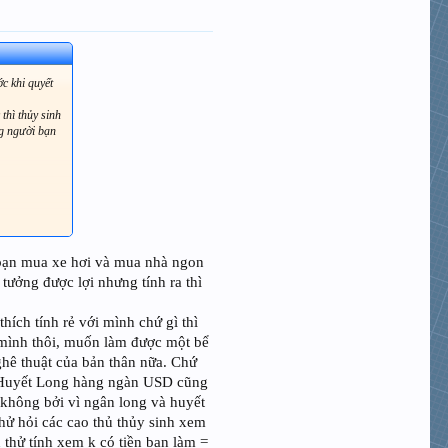
ớc khi quyết
thì thủy sinh
ng người bạn
ì bạn mua xe hơi và mua nhà ngon
tưởng được lợi nhưng tính ra thì
hích tính rẻ với mình chứ gì thì
 mình thôi, muốn làm được một bể
ghê thuật của bản thân nữa. Chứ
 cho bạn
uôi Huyết Long hàng ngàn USD cũng
à không bởi vì ngân long và huyết
ng lồ cũng
hử hỏi các cao thủ thủy sinh xem
n thử tính xem k có tiền bạn làm =