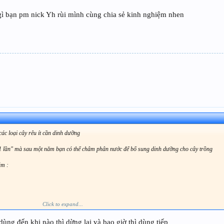
 gì bạn pm nick Yh rùi mình cùng chia sẻ kinh nghiệm nhen
ác loại cây rêu ít cần dinh dưỡng
i 1 lần" mà sau một năm bạn có thể châm phân nước để bổ sung dinh dưỡng cho cây trồng
ăm :
Click to expand...
ng đến khi nào thì dừng lại và bao giờ thì dùng tiếp