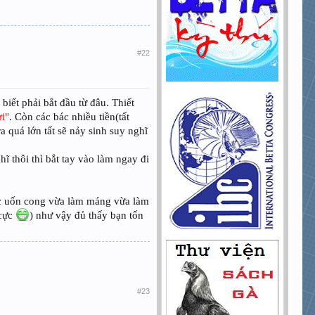
#22
biết phải bắt đầu từ đâu. Thiết
ơi"
. Còn các bác nhiều tiền(tất
a quá lớn tất sẽ nảy sinh suy nghĩ
 thôi thì bắt tay vào làm ngay đi
ước uốn cong vừa làm máng vừa làm
 cực
) như vậy đủ thấy bạn tốn
#23