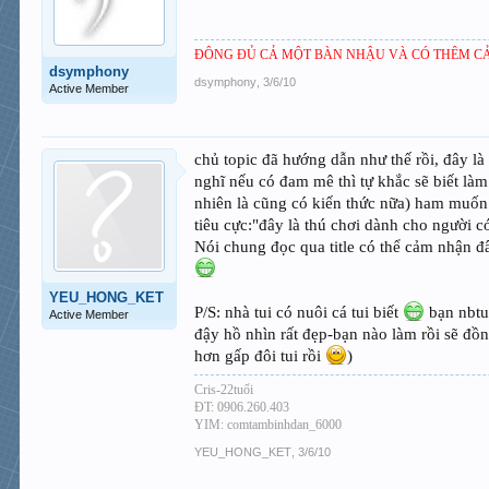
ĐÔNG ĐỦ CẢ MỘT BÀN NHẬU VÀ CÓ THÊM CẢ
dsymphony
dsymphony
,
3/6/10
Active Member
chủ topic đã hướng dẫn như thế rồi, đây là
nghĩ nếu có đam mê thì tự khắc sẽ biết làm
nhiên là cũng có kiến thức nữa) ham muốn n
tiêu cực:"đây là thú chơi dành cho người có
Nói chung đọc qua title có thể cảm nhận đ
YEU_HONG_KET
P/S: nhà tui có nuôi cá tui biết
bạn nbtu
Active Member
đậy hồ nhìn rất đẹp-bạn nào làm rồi sẽ đồ
hơn gấp đôi tui rồi
)
Cris-22tuổi
ĐT: 0906.260.403
YIM: comtambinhdan_6000
YEU_HONG_KET
,
3/6/10