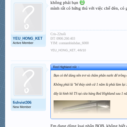
không phải bạn
mình rất có hứng thú với việc chế đèn, có
Cris-22tuổi
YEU_HONG_KET
ĐT: 0906.260.403
Active Member
YIM: comtambinhdan_6000
YEU_HONG_KET
,
4/6/10
Red Highland nói:
↑
Bạn có thể dùng nền trơ và châm phân nước để trồng c
Không phải là "bể thủy sinh cứ 1 năm là phải làm lạ
đây là hình hồ TS tại cửa hàng Red Highland sau 1 n
fishviet306
New Member
Em đang dùng loại phân BOB, không biết dù