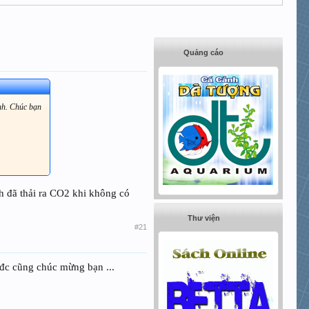
Quảng cáo
inh. Chúc bạn
nh đã thải ra CO2 khi không có
Thư viện
#21
n đc cũng chúc mừng bạn ...