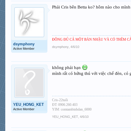
Phải Cris bên Betta ko? hôm nào cho mình l
ĐÔNG ĐỦ CẢ MỘT BÀN NHẬU VÀ CÓ THÊM CẢ
dsymphony
dsymphony
,
4/6/10
Active Member
không phải bạn
mình rất có hứng thú với việc chế đèn, có
Cris-22tuổi
YEU_HONG_KET
ĐT: 0906.260.403
Active Member
YIM: comtambinhdan_6000
YEU_HONG_KET
,
4/6/10