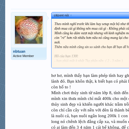
citizent nói:
↑
Theo mình nghĩ trước khi làm hay setup một bộ như thế
định mua cái gì không nên mua cái gì - Không phải cứ
Mình cũng ko dám vượt mặt nhưng với kinh nghiệm mấy 
còn "rẻ" hơn rất nhiều hơn nữa nó cũng mang lại cho 
mới.
Thêm nữa mình cũng xin so sánh cho bạn để bạn dễ hi
nbtuan
Active Member
Hồ của bạn 130l:
- bạn phải mất ít nhất 7kg phân nền: ( 2 - 3 năm )
- nếu bạn chơi ADA : 7 x 60k = 420k ( dùng đc 3 năm
- nếu bạn chơi bonbon2: 7 x 35k = 245k ~ 1/2 điếu
- nếu bạn chơi bonbon3: 7 x 22.5k = 157.5k ~ 1/3 điế
hơ hơ, mình thấy bạn làm phép tính hay gh
- Cát : 30kg/1bao 15kg ~ 1/10 điếu
lành đó. Bạn khôn thật, k biết bạn có phải
- Bạn mất 2 bóng 15w : ( 2 năm )
còn hố to !
- dùng máng xin : 280k/bộ ~ 1 điếu
Mình chơi thủy sinh từ năm lớp 8, tính đến 
- dùng chế ( chẻ đôi phi 100 ra có 2 bộ ) : 30k phi - 
- Bình CO2 :
mình xin thưa mình chỉ mất 400k cho một c
- Có : bạn nhàn chả phải làm gì cứ thả ra rồi chờ cây
thủy sinh đẹp và khiến người khác trầm tr
- không: trồng cạn trước rồi trồng nước sau nền củ
còn chỉ cần cây với nền với đèn là thành 
xem )
là nuôi cá, bạn nuôi ngân long 200k 1 con 
- Với cây : bạn chọn loại cây nào dễ sống thì như thế
hết
long nó chênh lệch đẳng cấp xa, và muốn c
- Mình chọn trân châu ( nhật - cu ba ) làm nền dương 
có ai làm đến 3 4 năm 1 cái bể không, để c