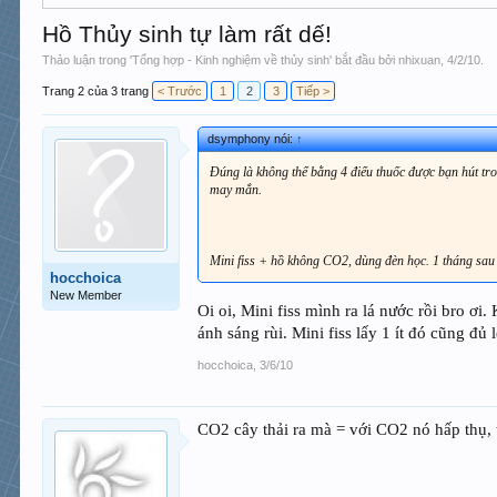
Hồ Thủy sinh tự làm rất dế!
Thảo luận trong '
Tổng hợp - Kinh nghiệm về thủy sinh
' bắt đầu bởi
nhixuan
,
4/2/10
.
Trang 2 của 3 trang
< Trước
1
2
3
Tiếp >
dsymphony nói:
↑
Đúng là không thể bằng 4 điếu thuốc được bạn hút tron
may mắn.
Mini fiss + hồ không CO2, dùng đèn học. 1 tháng sau b
hocchoica
New Member
Oi oi, Mini fiss mình ra lá nước rồi bro ơ
ánh sáng rùi. Mini fiss lấy 1 ít đó cũng đủ 
hocchoica
,
3/6/10
CO2 cây thải ra mà = với CO2 nó hấp thụ, t