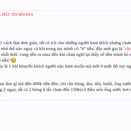
 MẤY TÊN BỒI BÀN
 1 cách làm đơn giản, rất có ích cho những người ham thích nhưng chưa 
 như thế nào ngay cả khi trong tay mình có "ít" tiền, đấy mới gọi là
"ch
hất thời, vung tiền ra mua đến khi chán nghĩ lại thấy số tiền mình bỏ r
 tiền"
ây là 1 bài khuyến khích người nào ham muốn mà mới ở mức độ suy nghĩ
an làm gì mà đến 400k tiền đèn, chỉ cần bóng, đui, dây, balát, ống n
ng ý ngay, tất cả 2 bóng 6 tấc chưa đến 150k(có điều uốn ống nước hơi