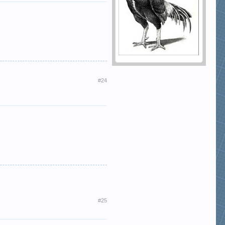
#24
#25