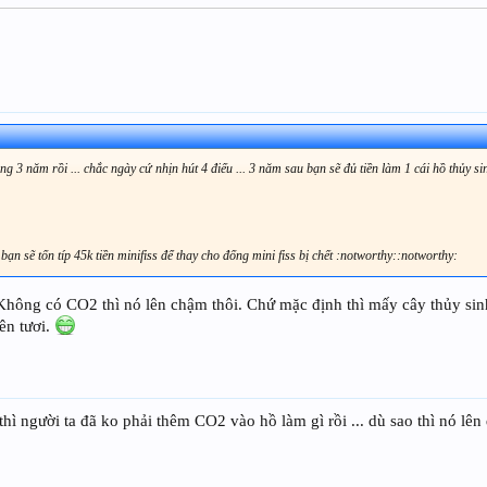
g 3 năm rồi ... chắc ngày cứ nhịn hút 4 điếu ... 3 năm sau bạn sẽ đủ tiền làm 1 cái hồ thủy s
ạn sẽ tốn típ 45k tiền minifiss để thay cho đống mini fiss bị chết :notworthy::notworthy:
i. Không có CO2 thì nó lên chậm thôi. Chứ mặc định thì mấy cây thủy si
lên tươi.
hì người ta đã ko phải thêm CO2 vào hồ làm gì rồi ... dù sao thì nó lê