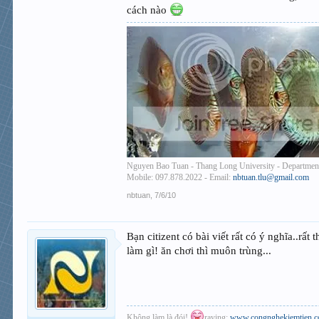
- Bơm + lọc + phụ kiện lọc : bạn ngăn ngay trong bể 
cách nào
một ít ống sứ ( mình toàn dùng bông + cát to nước tro
Vậy bạn thấy chơi thủy sinh có rẻ không ????? chưa 
chỉ của bản thân nữa bạn ạ - một khi bạn có kiến thức 
Cheer.
Nguyen Bao Tuan - Thang Long University - Departmen
Mobile: 097.878.2022 - Email:
nbtuan.tlu@gmail.com
nbtuan
,
7/6/10
Bạn citizent có bài viết rất có ý nghĩa..rấ
làm gì! ăn chơi thì muôn trùng...
Không làm là đói!
raying:
www.congnghekiemtien.