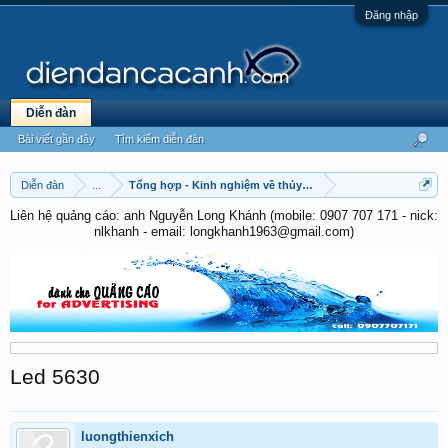
Đăng nhập
Diễn đàn
Bài viết gần đây
Tìm kiếm diễn đàn
Diễn đàn
...
Tổng hợp - Kinh nghiệm về thủy sinh
Liên hệ quảng cáo: anh Nguyễn Long Khánh (mobile: 0907 707 171 - nick:
nlkhanh - email: longkhanh1963@gmail.com)
Led 5630
luongthienxich