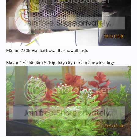
Mất toi 220k:wallbash::wallbash::wallbash:
May mà về bật tầm 5-10p thấy cây thở ầm ầm:whistling: