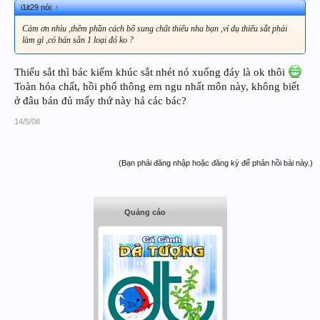
i1it29 nói:
↑
Cảm ơn nhìu ,thêm phần cách bổ sung chất thiếu nha bạn ,ví dụ thiếu sắt phải
làm gì ,có bán sẵn 1 loại đó ko ?
Thiếu sắt thì bác kiếm khúc sắt nhét nó xuống đáy là ok thôi
Toàn hóa chất, hồi phổ thông em ngu nhất môn này, không biết
ở đâu bán đủ mấy thứ này hả các bác?
14/5/08
(Bạn phải đăng nhập hoặc đăng ký để phản hồi bài này.)
Quảng cáo