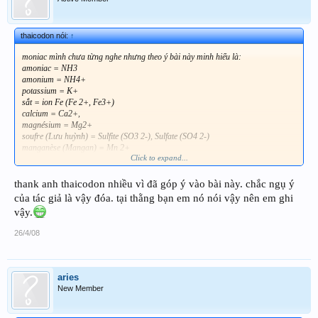
thaicodon nói:
↑
moniac mình chưa từng nghe nhưng theo ý bài này minh hiểu là:
amoniac = NH3
amonium = NH4+
potassium = K+
sắt = ion Fe (Fe 2+, Fe3+)
calcium = Ca2+,
magnésium = Mg2+
soufre (Lưu huỳnh) = Sulfite (SO3 2-), Sulfate (SO4 2-)
manganèse (Mangan) = Mn 2+
Click to expand...
đồng = Cu2+
Trong qua trình sống thực vật luôn sử dụng mọi khoáng đều ở dạng ion =>
thank anh thaicodon nhiều vì đã góp ý vào bài này. chắc ngụ ý
Thaicodon thể hiện qua dấu bằng để dể hiểu. Tránh nhầm lẩm. (Thực sự 2 vế
của tác giả là vậy đóa. tại thằng bạn em nó nói vậy nên em ghi
dấu bằng không bằng nhau)
vậy.
vd: cây thiếu Sắt : đem cây đinh cho vào hồ chắc tiêu quá.
26/4/08
aries
New Member