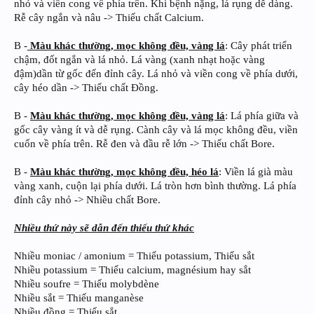
nhỏ và viền cong về phía trên. Khi bệnh nặng, lá rụng dễ dàng.
Rễ cây ngắn và nâu -> Thiếu chất Calcium.
B -
Màu khác thường, mọc không đều, vàng lá
: Cây phát triển
chậm, đốt ngắn và lá nhỏ. Lá vàng (xanh nhạt hoặc vàng
đậm)dần từ gốc đến đỉnh cây. Lá nhỏ và viền cong về phía dưới,
cây héo dần -> Thiếu chất Đồng.
B -
Màu khác thường, mọc không đều, vàng lá
: Lá phía giữa và
gốc cây vàng ít và dễ rụng. Cành cây và lá mọc không đều, viền
cuốn về phía trên. Rễ đen và đầu rễ lớn -> Thiếu chất Bore.
B -
Màu khác thường, mọc không đều, héo lá
: Viền lá già màu
vàng xanh, cuộn lại phía dưới. Lá tròn hơn bình thường. Lá phía
đỉnh cây nhỏ -> Nhiều chất Bore.
Nhiều thứ này sẽ dẫn đến thiếu thứ khác
Nhiều moniac / amonium = Thiếu potassium, Thiếu sắt
Nhiều potassium = Thiếu calcium, magnésium hay sắt
Nhiều soufre = Thiếu molybdène
Nhiều sắt = Thiếu manganèse
Nhiều đồng = Thiếu sắt