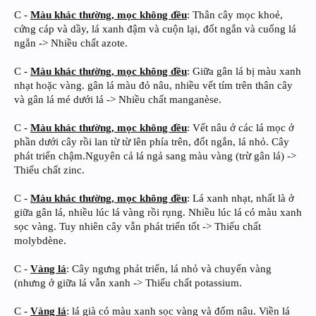
C -
Màu khác thường, mọc không đều
: Thân cây mọc khoẻ,
cứng cáp và dầy, lá xanh đậm và cuộn lại, đốt ngắn và cuống lá
ngắn -> Nhiều chất azote.
C -
Màu khác thường, mọc không đều
: Giữa gân lá bị màu xanh
nhạt hoặc vàng. gân lá màu đỏ nâu, nhiều vết tím trên thân cây
và gân lá mé dưới lá -> Nhiều chất manganèse.
C -
Màu khác thường, mọc không đều
: Vết nâu ở các lá mọc ở
phần dưới cây rồi lan từ từ lên phía trên, đốt ngắn, lá nhỏ. Cây
phát triển chậm.Nguyên cả lá ngả sang màu vàng (trừ gân lá) ->
Thiếu chất zinc.
C -
Màu khác thường, mọc không đều
: Lá xanh nhạt, nhất là ở
giữa gân lá, nhiều lúc lá vàng rồi rụng. Nhiều lúc lá có màu xanh
sọc vàng. Tuy nhiên cây vẫn phát triển tốt -> Thiếu chất
molybdène.
C -
Vàng lá
: Cây ngưng phát triển, lá nhỏ và chuyển vàng
(nhưng ở giữa lá vẫn xanh -> Thiếu chất potassium.
C -
Vàng lá
: lá già có màu xanh sọc vàng và đốm nâu. Viền lá