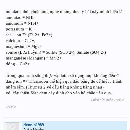
moniac mình chưa từng nghe nhưng theo ý bài này minh hiểu là:
amoniac = NH3
amonium = NH4+
potassium = K+
sắt = ion Fe (Fe 2+, Fe3+)
calcium = Ca2+,
magnésium = Mg2+
soufre (Lưu huỳnh) = Sulfite (SO3 2-), Sulfate (SO4 2-)
manganèse (Mangan) = Mn 2+
đồng = Cu2+
Trong qua trình sống thực vật luôn sử dụng mọi khoáng đều ở
dạng ion => Thaicodon thể hiện qua dấu bằng để dể hiểu. Tránh
nhầm lẩm. (Thực sự 2 vế dấu bằng không bằng nhau)
vd: cây thiếu Sắt : đem cây đinh cho vào hồ chắc tiêu quá.
Chỉnh sửa cuối:
25/4/08
25/4/08
dennis1989
Active Member