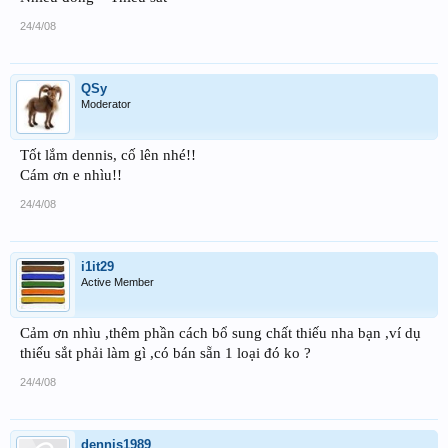
24/4/08
QSy
Moderator
Tốt lắm dennis, cố lên nhé!!
Cám ơn e nhìu!!
24/4/08
i1it29
Active Member
Cảm ơn nhìu ,thêm phần cách bổ sung chất thiếu nha bạn ,ví dụ
thiếu sắt phải làm gì ,có bán sẵn 1 loại đó ko ?
24/4/08
dennis1989