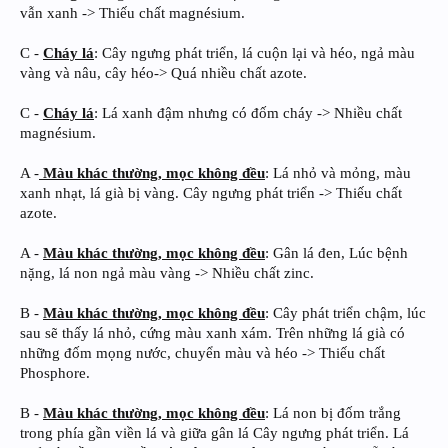
vẫn xanh -> Thiếu chất magnésium.
C -
Cháy lá
: Cây ngưng phát triển, lá cuộn lại và héo, ngả màu
vàng và nâu, cây héo-> Quá nhiều chất azote.
C -
Cháy lá
: Lá xanh đậm nhưng có đốm cháy -> Nhiều chất
magnésium.
A -
Màu khác thường, mọc không đều
: Lá nhỏ và mỏng, màu
xanh nhạt, lá già bị vàng. Cây ngưng phát triển -> Thiếu chất
azote.
A -
Màu khác thường, mọc không đều
: Gân lá đen, Lúc bệnh
nặng, lá non ngả màu vàng -> Nhiều chất zinc.
B -
Màu khác thường, mọc không đều
: Cây phát triển chậm, lúc
sau sẽ thấy lá nhỏ, cứng màu xanh xám. Trên những lá già có
những đốm mọng nước, chuyển màu và héo -> Thiếu chất
Phosphore.
B -
Màu khác thường, mọc không đều
: Lá non bị đốm trắng
trong phía gần viền lá và giữa gân lá Cây ngưng phát triển. Lá