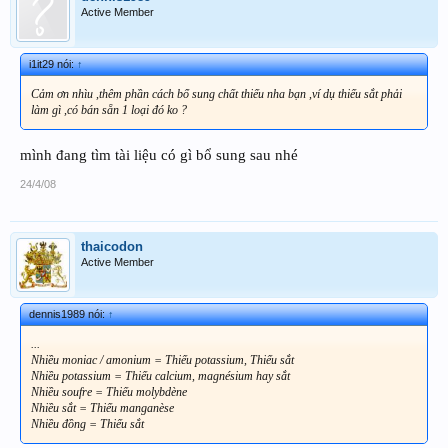
Active Member
i1it29 nói:
↑
Cảm ơn nhìu ,thêm phần cách bổ sung chất thiếu nha bạn ,ví dụ thiếu sắt phải
làm gì ,có bán sẵn 1 loại đó ko ?
mình đang tìm tài liệu có gì bổ sung sau nhé
24/4/08
thaicodon
Active Member
dennis1989 nói:
↑
...
Nhiều moniac / amonium = Thiếu potassium, Thiếu sắt
Nhiều potassium = Thiếu calcium, magnésium hay sắt
Nhiều soufre = Thiếu molybdène
Nhiều sắt = Thiếu manganèse
Nhiều đồng = Thiếu sắt